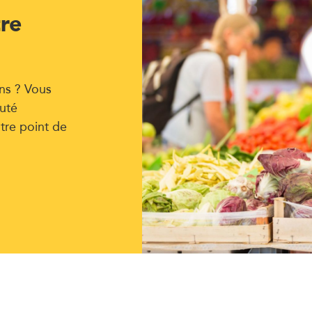
tre
ns ? Vous
uté
tre point de