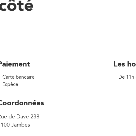
 côté
Paiement
Les ho
Carte bancaire
De 11h 
Espèce
Coordonnées
Rue de Dave 238
5100 Jambes