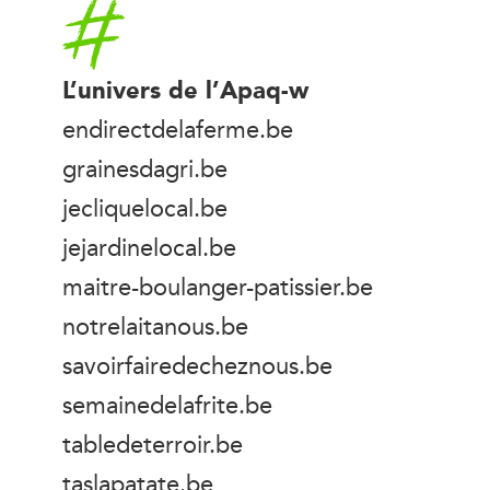
Accueil
L’univers de l’Apaq-w
endirectdelaferme.be
grainesdagri.be
jecliquelocal.be
jejardinelocal.be
maitre-boulanger-patissier.be
notrelaitanous.be
savoirfairedecheznous.be
semainedelafrite.be
tabledeterroir.be
taslapatate.be