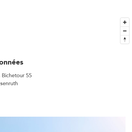
onnées
a Bichetour 55
senruth