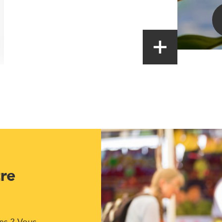
tre
ns ? Vous