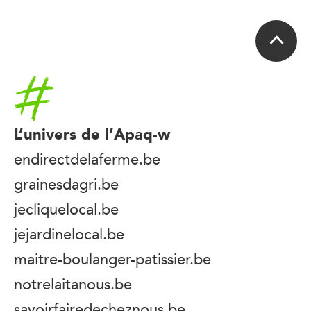
Accueil
L’univers de l’Apaq-w
endirectdelaferme.be
grainesdagri.be
jecliquelocal.be
jejardinelocal.be
maitre-boulanger-patissier.be
notrelaitanous.be
savoirfairedecheznous.be