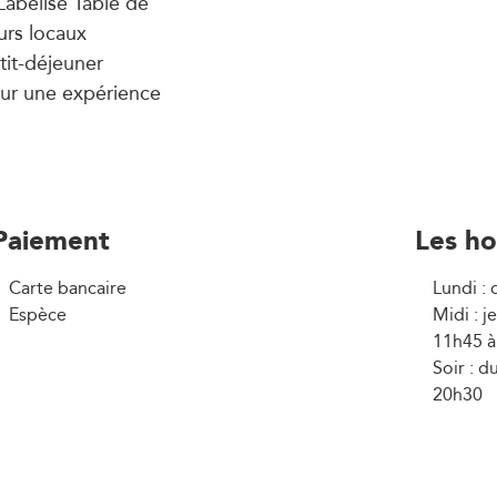
 Labelisé Table de
urs locaux
tit-déjeuner
pour une expérience
Paiement
Les ho
Carte bancaire
Lundi :
Espèce
Midi : 
11h45 à
Soir : 
20h30