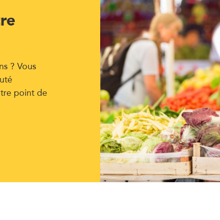
tre
ns ? Vous
uté
tre point de