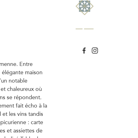
amenne. Entre
e élégante maison
d’un notable
 et chaleureux où
ins se répondent.
ement fait écho à la
l et les vins tandis
picurienne : carte
es et assiettes de