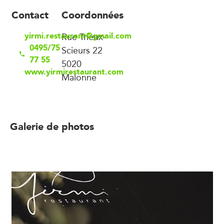
Contact
Coordonnées
yirmi.restaurant@gmail.com
Rue Trieux-
0495/75
Scieurs 22
77 55
5020
www.yirmirestaurant.com
Malonne
Galerie de photos