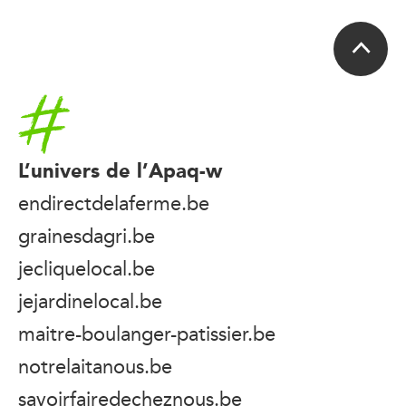
Accueil
L’univers de l’Apaq-w
endirectdelaferme.be
grainesdagri.be
jecliquelocal.be
jejardinelocal.be
maitre-boulanger-patissier.be
notrelaitanous.be
savoirfairedecheznous.be