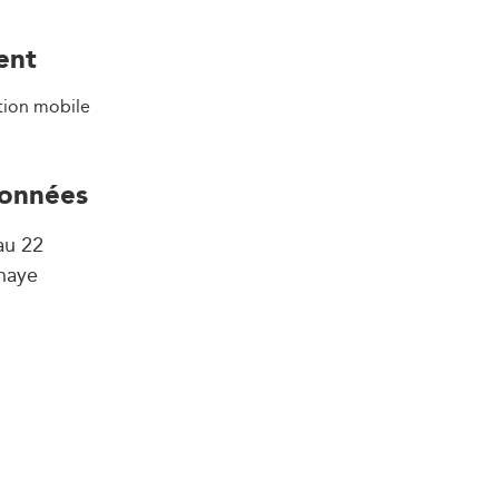
ent
tion mobile
onnées
au 22
haye