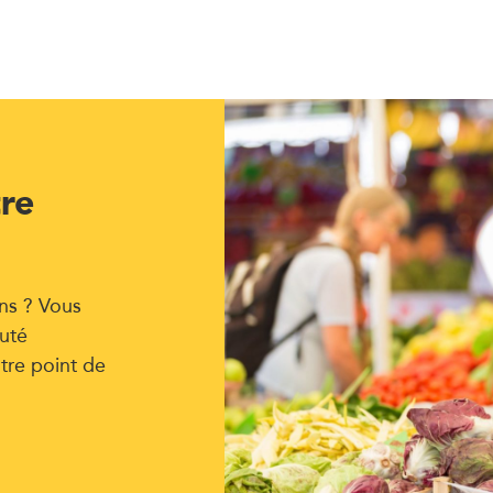
tre
ns ? Vous
uté
tre point de