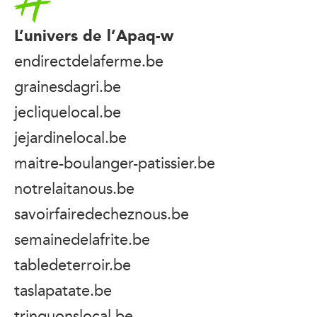
L’univers de l’Apaq-w
endirectdelaferme.be
grainesdagri.be
jecliquelocal.be
jejardinelocal.be
maitre-boulanger-patissier.be
notrelaitanous.be
savoirfairedecheznous.be
semainedelafrite.be
tabledeterroir.be
taslapatate.be
trinquonslocal.be