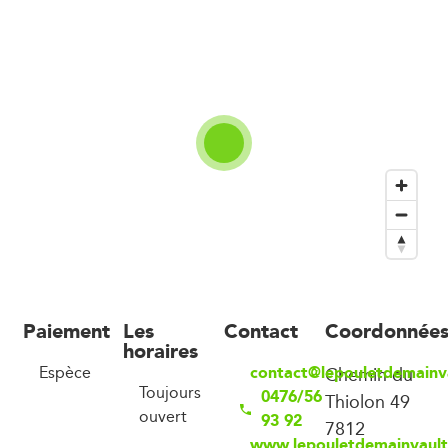
Paiement
Les
Contact
Coordonnée
horaires
contact@lepouletdemainv
Espèce
Chemin du
Toujours
0476/56
Thiolon 49
ouvert
93 92
7812
www.lepouletdemainvault.