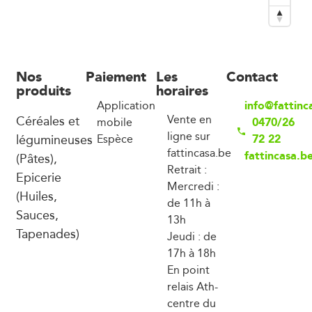
Nos
Paiement
Les
Contact
produits
horaires
info@fattinc
Application
Céréales et
Vente en
0470/26
mobile
ligne sur
légumineuses
72 22
Espèce
fattincasa.be
fattincasa.b
(Pâtes),
Retrait :
Epicerie
Mercredi :
(Huiles,
de 11h à
Sauces,
13h
Tapenades)
Jeudi : de
17h à 18h
En point
relais Ath-
centre du