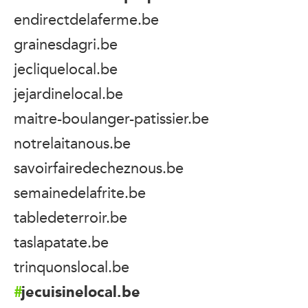
endirectdelaferme.be
grainesdagri.be
jecliquelocal.be
jejardinelocal.be
maitre-boulanger-patissier.be
notrelaitanous.be
savoirfairedecheznous.be
semainedelafrite.be
tabledeterroir.be
taslapatate.be
trinquonslocal.be
jecuisinelocal.be