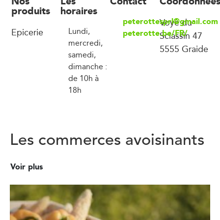
Nos
Les
Contact
Coordonnée
produits
horaires
peterottesprl@gmail.com
Voye du
Epicerie
Lundi,
peterotte.be/FR/
Sclassin 47
mercredi,
5555 Graide
samedi,
dimanche :
de 10h à
18h
Les commerces avoisinants
Voir plus