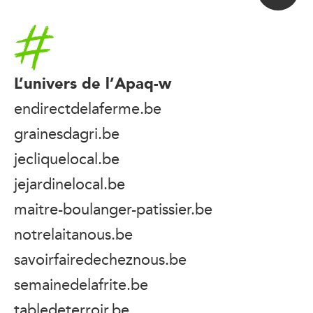
Accueil
L’univers de l’Apaq-w
endirectdelaferme.be
grainesdagri.be
jecliquelocal.be
jejardinelocal.be
maitre-boulanger-patissier.be
notrelaitanous.be
savoirfairedecheznous.be
semainedelafrite.be
tabledeterroir.be