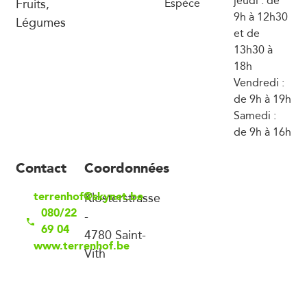
jeudi : de
Fruits,
Espèce
9h à 12h30
Légumes
et de
13h30 à
18h
Vendredi :
de 9h à 19h
Samedi :
de 9h à 16h
Contact
Coordonnées
terrenhof@skynet.be
Klosterstrasse
080/22
-
69 04
4780 Saint-
www.terrenhof.be
Vith