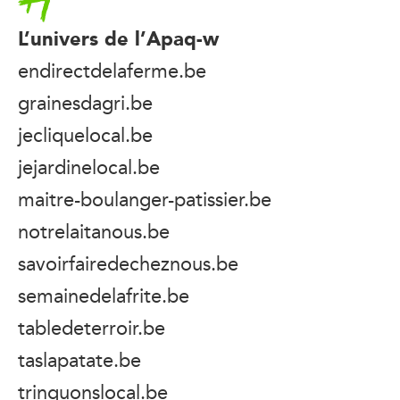
L’univers de l’Apaq-w
endirectdelaferme.be
grainesdagri.be
jecliquelocal.be
jejardinelocal.be
maitre-boulanger-patissier.be
notrelaitanous.be
savoirfairedecheznous.be
semainedelafrite.be
tabledeterroir.be
taslapatate.be
trinquonslocal.be