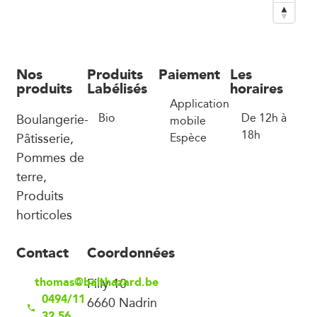
Nos
Produits
Paiement
Les
produits
Labélisés
horaires
Application
Boulangerie-
Bio
De 12h à
mobile
18h
Pâtisserie,
Espèce
Pommes de
terre,
Produits
horticoles
Contact
Coordonnées
thomas@balthazard.be
Filly 10
0494/11
6660 Nadrin
32 56