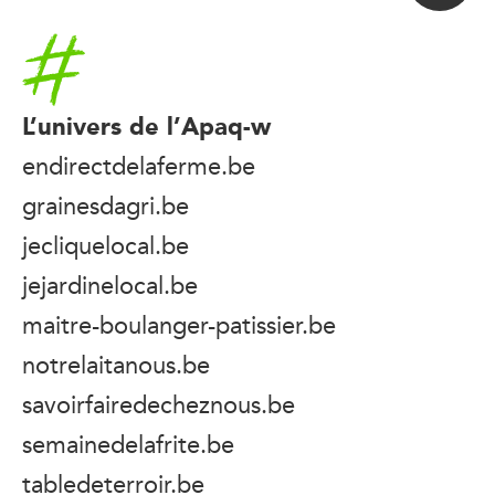
Accueil
L’univers de l’Apaq-w
endirectdelaferme.be
grainesdagri.be
jecliquelocal.be
jejardinelocal.be
maitre-boulanger-patissier.be
notrelaitanous.be
savoirfairedecheznous.be
semainedelafrite.be
tabledeterroir.be