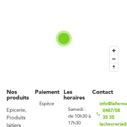
Nos
Paiement
Les
Contact
produits
horaires
info@laferm
Espèce
Epicerie,
Samedi :
0487/58
de 10h30 à
Produits
35 35
17h30
lachevreried
laitiers