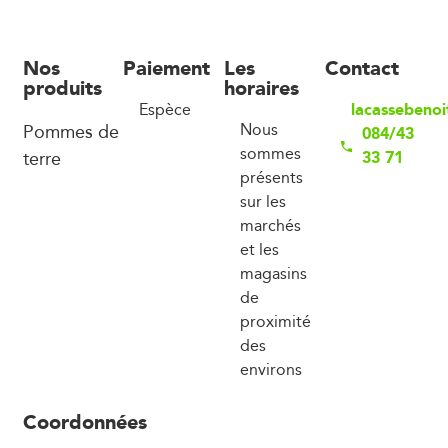
Nos
Paiement
Les
Contact
produits
horaires
lacassebeno
Espèce
Pommes de
Nous
084/43
sommes
terre
33 71
présents
sur les
marchés
et les
magasins
de
proximité
des
environs
Coordonnées