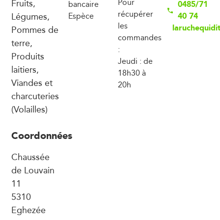
Fruits,
Pour
0485/71
bancaire
récupérer
Légumes,
40 74
Espèce
les
laruchequidi
Pommes de
commandes
terre,
:
Produits
Jeudi : de
laitiers,
18h30 à
Viandes et
20h
charcuteries
(Volailles)
Coordonnées
Chaussée
de Louvain
11
5310
Eghezée