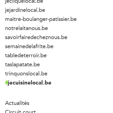
jecliquelocal.be
jejardinelocal.be
maitre-boulanger-patissier.be
notrelaitanous.be
savoirfairedecheznous.be
semainedelafrite.be
tabledeterroir.be
taslapatate.be
trinquonslocal.be
jecuisinelocal.be
Actualités
Circuit court