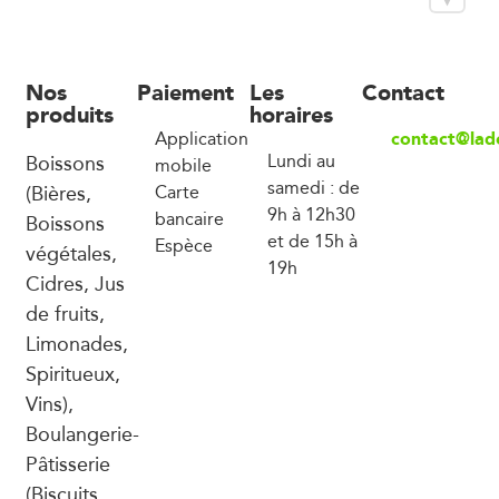
Nos
Paiement
Les
Contact
produits
horaires
contact@lade
Application
Boissons
Lundi au
mobile
samedi : de
(Bières,
Carte
9h à 12h30
bancaire
Boissons
et de 15h à
Espèce
végétales,
19h
Cidres, Jus
de fruits,
Limonades,
Spiritueux,
Vins),
Boulangerie-
Pâtisserie
(Biscuits,