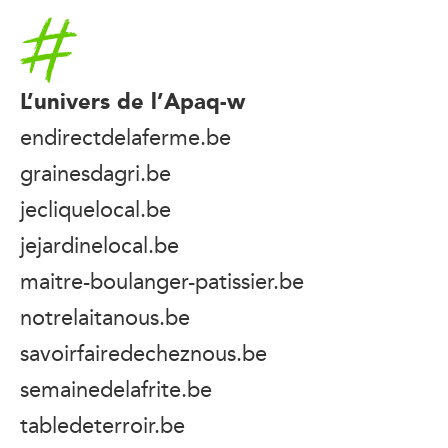
Accueil
L’univers de l’Apaq-w
endirectdelaferme.be
grainesdagri.be
jecliquelocal.be
jejardinelocal.be
maitre-boulanger-patissier.be
notrelaitanous.be
savoirfairedecheznous.be
semainedelafrite.be
tabledeterroir.be