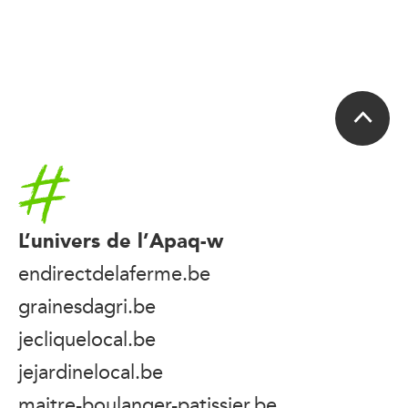
Accueil
L’univers de l’Apaq-w
endirectdelaferme.be
grainesdagri.be
jecliquelocal.be
jejardinelocal.be
maitre-boulanger-patissier.be