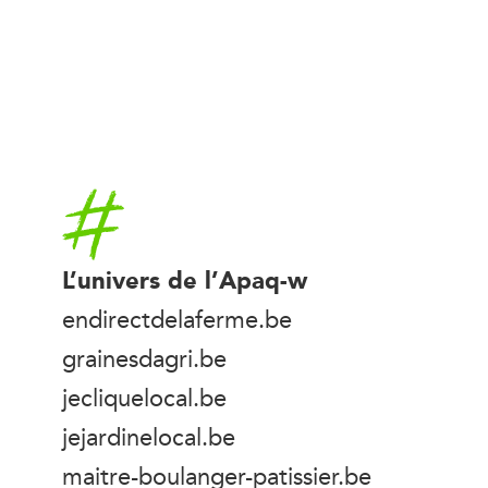
Accueil
L’univers de l’Apaq-w
endirectdelaferme.be
grainesdagri.be
jecliquelocal.be
jejardinelocal.be
maitre-boulanger-patissier.be