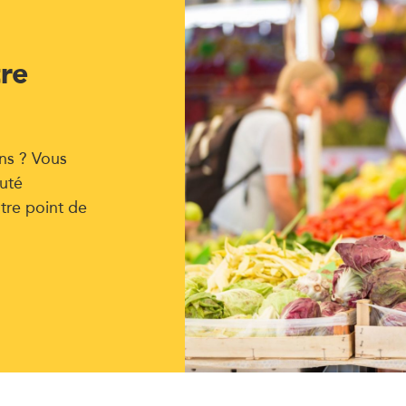
tre
ns ? Vous
uté
tre point de