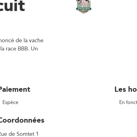
cuit
ononcé de la vache
 la race BBB. Un
Paiement
Les ho
Espèce
En fonc
Coordonnées
Rue de Somtet 1