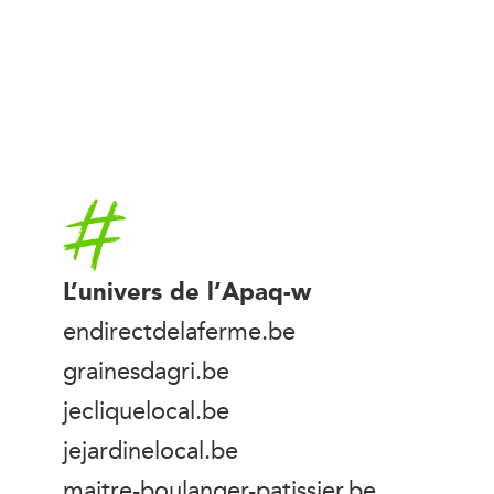
Accueil
L’univers de l’Apaq-w
endirectdelaferme.be
grainesdagri.be
jecliquelocal.be
jejardinelocal.be
maitre-boulanger-patissier.be