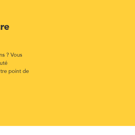
tre
ns ? Vous
uté
tre point de