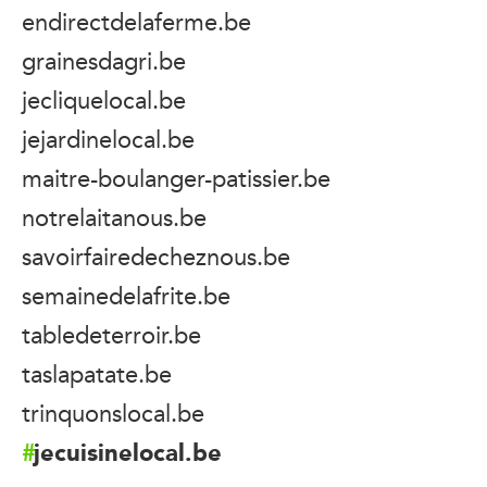
endirectdelaferme.be
grainesdagri.be
jecliquelocal.be
jejardinelocal.be
maitre-boulanger-patissier.be
notrelaitanous.be
savoirfairedecheznous.be
semainedelafrite.be
tabledeterroir.be
taslapatate.be
trinquonslocal.be
jecuisinelocal.be