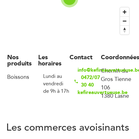
Nos
Les
Contact
Coordonnée
produits
horaires
info@kefireauvertueuse.b
Chemin du
Boissons
Lundi au
0472/07
Gros Tienne
vendredi
30 40
106
de 9h à 17h
kefireauvertueuse.be
1380 Lasne
Les commerces avoisinants