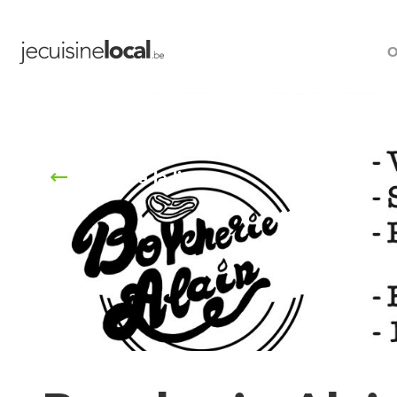
O
Retour à la liste