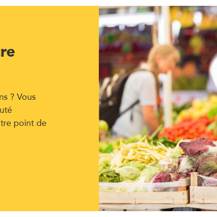
tre
ns ? Vous
uté
tre point de