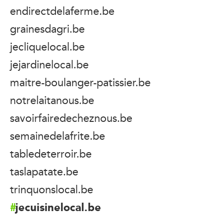
endirectdelaferme.be
grainesdagri.be
jecliquelocal.be
jejardinelocal.be
maitre-boulanger-patissier.be
notrelaitanous.be
savoirfairedecheznous.be
semainedelafrite.be
tabledeterroir.be
taslapatate.be
trinquonslocal.be
jecuisinelocal.be