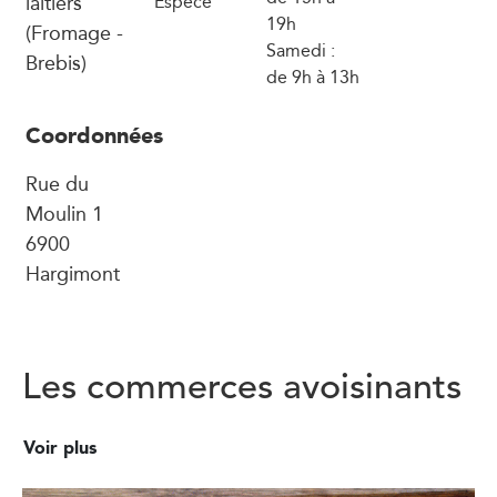
laitiers
Espèce
19h
(Fromage -
Samedi :
Brebis)
de 9h à 13h
Coordonnées
Rue du
Moulin 1
6900
Hargimont
Les commerces avoisinants
Voir plus