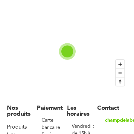
Nos
Paiement
Les
Contact
produits
horaires
champdelab
Carte
Produits
Vendredi :
bancaire
de 15h à