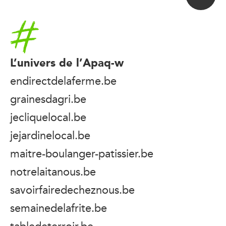
Accueil
L’univers de l’Apaq-w
endirectdelaferme.be
grainesdagri.be
jecliquelocal.be
jejardinelocal.be
maitre-boulanger-patissier.be
notrelaitanous.be
savoirfairedecheznous.be
semainedelafrite.be
tabledeterroir.be