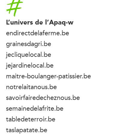
Accueil
L’univers de l’Apaq-w
endirectdelaferme.be
grainesdagri.be
jecliquelocal.be
jejardinelocal.be
maitre-boulanger-patissier.be
notrelaitanous.be
savoirfairedecheznous.be
semainedelafrite.be
tabledeterroir.be
taslapatate.be