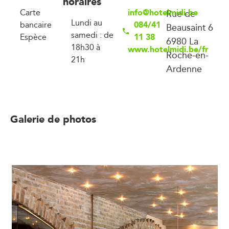
horaires
info@hotelmidi.be
Carte
Rue de
Lundi au
084/41
bancaire
Beausaint 6
samedi : de
11 38
Espèce
6980 La
18h30 à
www.hotelmidi.be/fr
Roche-en-
21h
Ardenne
Galerie de photos