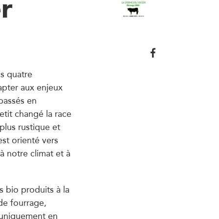
r
is quatre
apter aux enjeux
passés en
etit changé la race
plus rustique et
st orienté vers
à notre climat et à
s bio produits à la
de fourrage,
t uniquement en