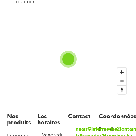
du coin.
Nos
Les
Contact
Coordonnée
produits
horaires
anais@lafermedes2fontain
Rue des
Légumes,
Vendredi :