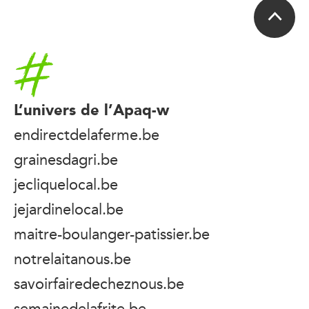
Accueil
L’univers de l’Apaq-w
endirectdelaferme.be
grainesdagri.be
jecliquelocal.be
jejardinelocal.be
maitre-boulanger-patissier.be
notrelaitanous.be
savoirfairedecheznous.be
semainedelafrite.be