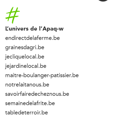
Accueil
L’univers de l’Apaq-w
endirectdelaferme.be
grainesdagri.be
jecliquelocal.be
jejardinelocal.be
maitre-boulanger-patissier.be
notrelaitanous.be
savoirfairedecheznous.be
semainedelafrite.be
tabledeterroir.be