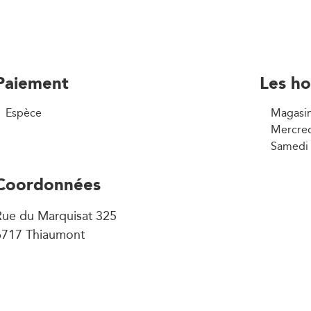
Paiement
Les ho
Espèce
Magasin
Mercred
Samedi 
Coordonnées
Rue du Marquisat 325
6717 Thiaumont