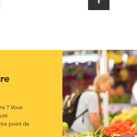
tre
ns ? Vous
uté
tre point de