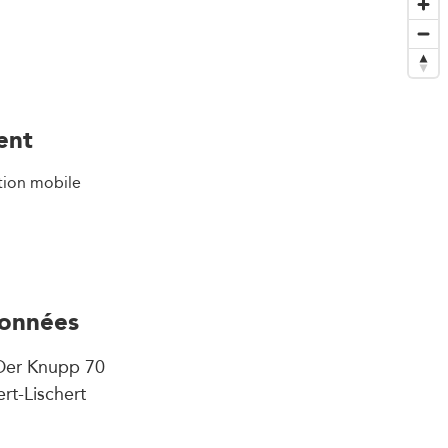
ent
tion mobile
onnées
Der Knupp 70
rt-Lischert