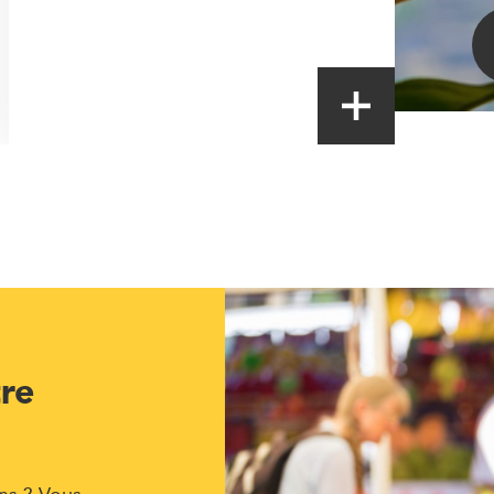
tre
ns ? Vous