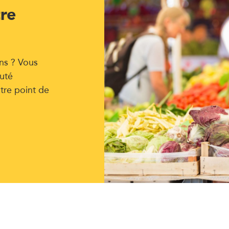
tre
ns ? Vous
uté
tre point de