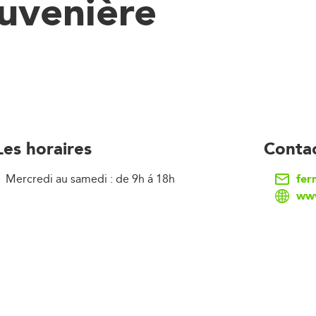
uvenière
Les horaires
Conta
fer
Mercredi au samedi : de 9h á 18h
www