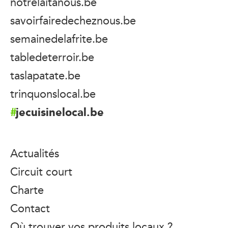
notrelaitanous.be
savoirfairedecheznous.be
semainedelafrite.be
tabledeterroir.be
taslapatate.be
trinquonslocal.be
jecuisinelocal.be
Actualités
Circuit court
Charte
Contact
Où trouver vos produits locaux ?