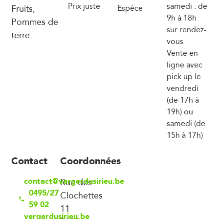
Prix juste
samedi : de
Fruits,
Espèce
9h à 18h
Pommes de
sur rendez-
terre
vous
Vente en
ligne avec
pick up le
vendredi
(de 17h à
19h) ou
samedi (de
15h à 17h)
Contact
Coordonnées
contact@vergerdusirieu.be
Rue des
0495/27
Clochettes
59 02
11
vergerdusirieu.be