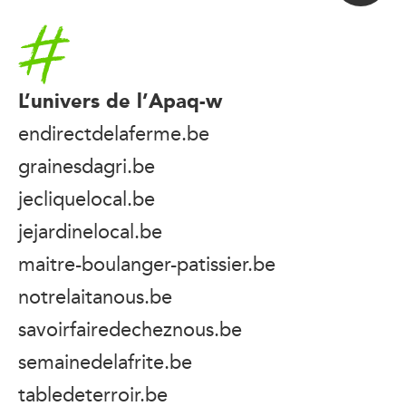
Accueil
L’univers de l’Apaq-w
endirectdelaferme.be
grainesdagri.be
jecliquelocal.be
jejardinelocal.be
maitre-boulanger-patissier.be
notrelaitanous.be
savoirfairedecheznous.be
semainedelafrite.be
tabledeterroir.be