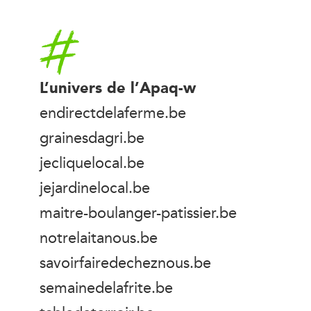
Accueil
L’univers de l’Apaq-w
endirectdelaferme.be
grainesdagri.be
jecliquelocal.be
jejardinelocal.be
maitre-boulanger-patissier.be
notrelaitanous.be
savoirfairedecheznous.be
semainedelafrite.be