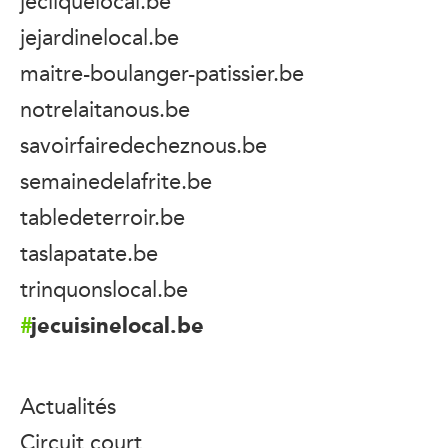
jecliquelocal.be
jejardinelocal.be
maitre-boulanger-patissier.be
notrelaitanous.be
savoirfairedecheznous.be
semainedelafrite.be
tabledeterroir.be
taslapatate.be
trinquonslocal.be
jecuisinelocal.be
Actualités
Circuit court