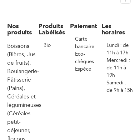
Nos
Produits
Paiement
Les
produits
Labélisés
horaires
Carte
Boissons
Bio
Lundi : de
bancaire
11h à 17h
(Bières, Jus
Eco-
Mercredi :
chèques
de fruits),
de 11h à
Espèce
Boulangerie-
19h
Pâtisserie
Samedi :
(Pains),
de 9h à 15h
Céréales et
légumineuses
(Céréales
petit-
déjeuner,
flocons