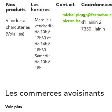
Nos
Les
Contact
Coordonnée
produits
horaires
michel.picron@fermebouch
Rue
Viandes et
Mardi au
picron.be
d'Hainin 21
vendredi :
charcuteries
7350 Hainin
de 10h à
(Volailles)
12h30 et
de 14h à
18h30
Samedi :
de 10h à
18h
Les commerces avoisinants
Voir plus