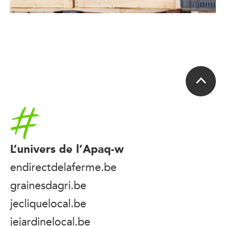
Accueil
L’univers de l’Apaq-w
endirectdelaferme.be
grainesdagri.be
jecliquelocal.be
jejardinelocal.be