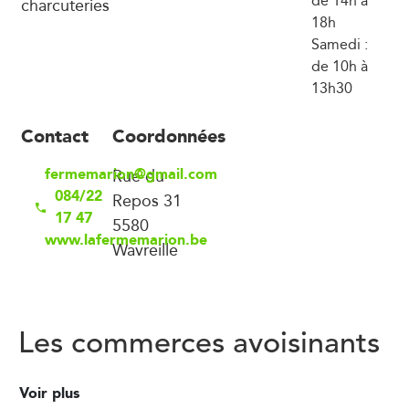
de 14h à
charcuteries
18h
Samedi :
de 10h à
13h30
Contact
Coordonnées
fermemarion@gmail.com
Rue du
084/22
Repos 31
17 47
5580
www.lafermemarion.be
Wavreille
Les commerces avoisinants
Voir plus