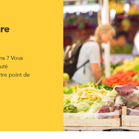
tre
ns ? Vous
uté
tre point de