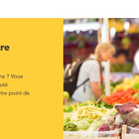
tre
ns ? Vous
uté
tre point de