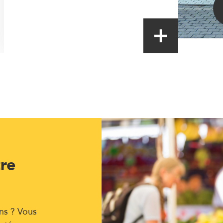
tre
ns ? Vous