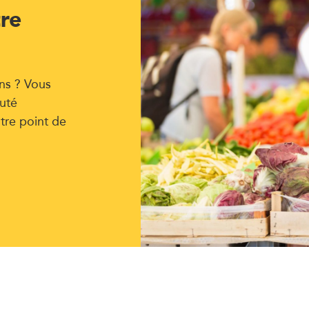
tre
ns ? Vous
uté
tre point de