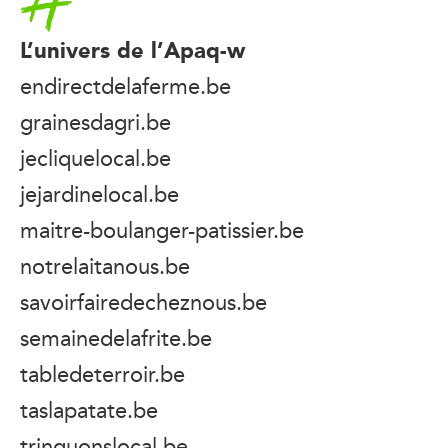
L’univers de l’Apaq-w
endirectdelaferme.be
grainesdagri.be
jecliquelocal.be
jejardinelocal.be
maitre-boulanger-patissier.be
notrelaitanous.be
savoirfairedecheznous.be
semainedelafrite.be
tabledeterroir.be
taslapatate.be
trinquonslocal.be