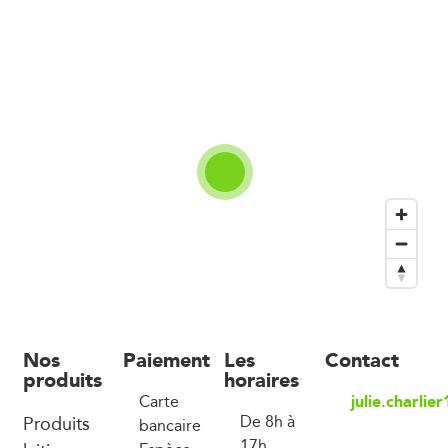
Nos
Paiement
Les
Contact
produits
horaires
julie.charli
Carte
Produits
De 8h à
bancaire
17h