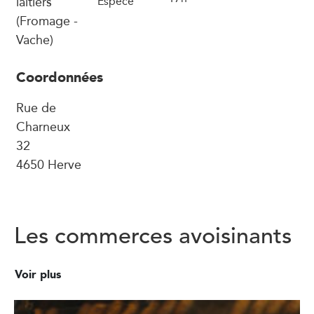
laitiers
Espèce
(Fromage -
Vache)
Coordonnées
Rue de
Charneux
32
4650 Herve
Les commerces avoisinants
Voir plus