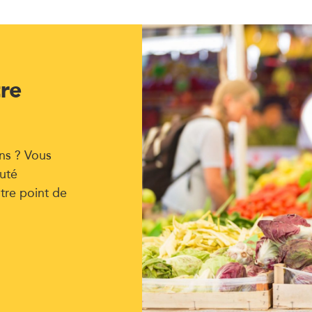
tre
ns ? Vous
uté
tre point de