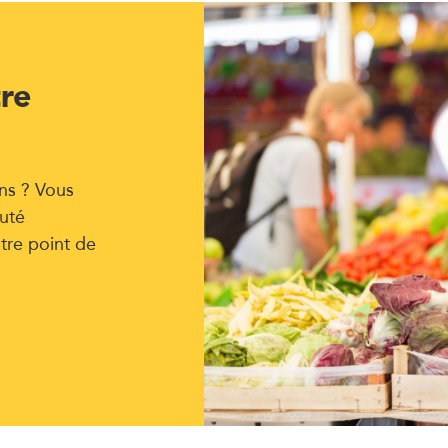
tre
ns ? Vous
uté
tre point de