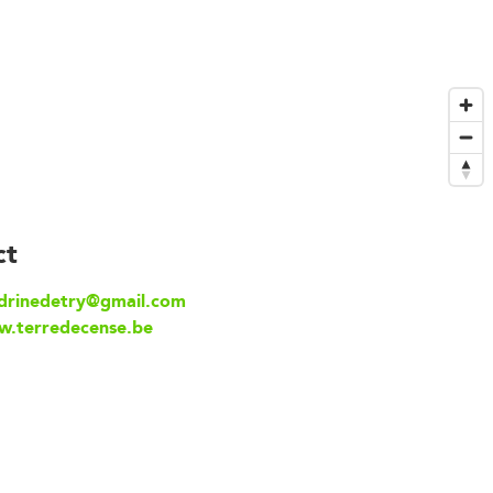
ct
drinedetry@gmail.com
.terredecense.be